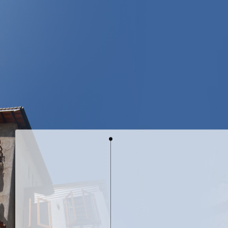
山城裡的白櫻
鐵雕藝術-鳥的天空
鐵雕藝術-遇見
銅雕藝術-花花世界
天空生態
天空花園
天空訪客
天空子民
空間設計