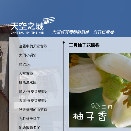
三月柚子花飄香
迷霧中的天堂古堡
大門小碉堡
鳥VS人
天堂古堡
鯉魚潭水庫
鳥人-春夏菜單照片
古堡-春夏菜單照片
秋天盛開的山芙蓉
九月柿子紅了
彩繪陶磁 DIY