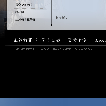
天空 DIY 教室
橘花開
相簿資訊
三月柚子花飄香
相簿名稱： 三月柚子花飄香
四月桐花季
建立時間：March 6, 2010
瀏覽次數：19221 次
春暖花開
柚子...花開了...
重瓣的山芙蓉 -醉芙蓉
天堂古堡-百匯自助餐
天空--野薑花開
古堡--鼠尾草
天空-雨後天晴....
油桐花偷偷先開了2
油桐花偷偷先開了1
盛開的吉野白櫻