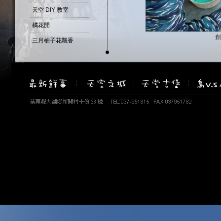
天空 DIY 教室
橘花開
創
三月柚子花飄香
相簿資訊
四月桐花季
相簿名稱：銅雕藝術-花花世界
春暖花開
建立時間：January 21, 2009
瀏覽次數：17264 次
柚子...花開了...
重瓣的山芙蓉 -醉芙蓉
天堂古堡-百匯自助餐
天空--野薑花開
古堡--鼠尾草
天空-雨後天晴....
油桐花偷偷先開了2
油桐花偷偷先開了1
盛開的吉野白櫻