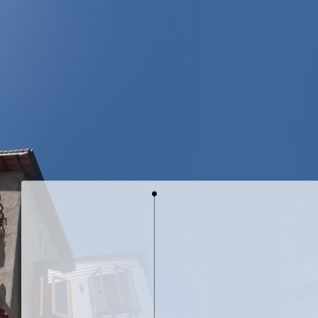
山城裡的白櫻
鐵雕藝術-鳥的天空
鐵雕藝術-遇見
銅雕藝術-花花世界
天空生態
天空花園
天空訪客
天空子民
空間設計