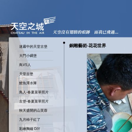
銅雕藝術-花花世界
迷霧中的天堂古堡
大門小碉堡
鳥VS人
天堂古堡
鯉魚潭水庫
鳥人-春夏菜單照片
古堡-春夏菜單照片
秋天盛開的山芙蓉
九月柿子紅了
彩繪陶磁 DIY