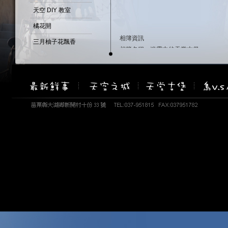
天空 DIY 教室
橘花開
相簿資訊
三月柚子花飄香
相簿名稱：迷霧中的天堂古堡
四月桐花季
建立時間：February 21, 2011
瀏覽次數：108081 次
春暖花開
柚子...花開了...
重瓣的山芙蓉 -醉芙蓉
天堂古堡-百匯自助餐
天空--野薑花開
古堡--鼠尾草
天空-雨後天晴....
油桐花偷偷先開了2
油桐花偷偷先開了1
盛開的吉野白櫻