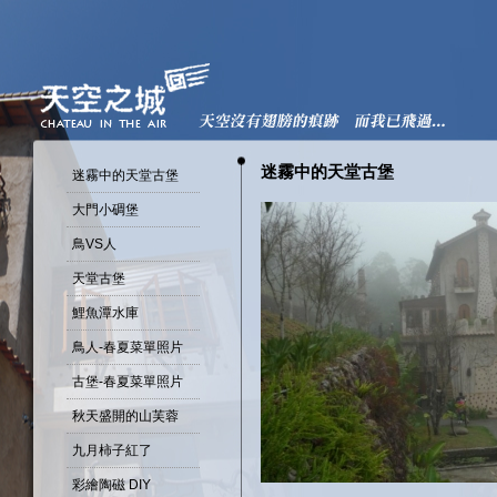
迷霧中的天堂古堡
迷霧中的天堂古堡
大門小碉堡
鳥VS人
天堂古堡
鯉魚潭水庫
鳥人-春夏菜單照片
古堡-春夏菜單照片
秋天盛開的山芙蓉
九月柿子紅了
彩繪陶磁 DIY