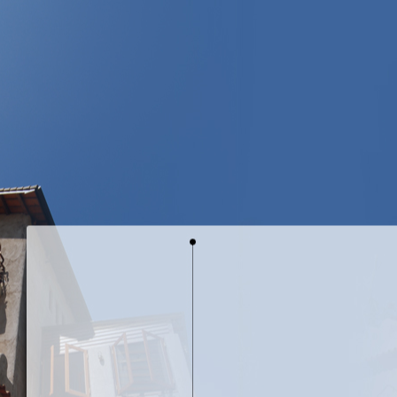
山城裡的白櫻
鐵雕藝術-鳥的天空
鐵雕藝術-遇見
銅雕藝術-花花世界
天空生態
天空花園
天空訪客
天空子民
空間設計