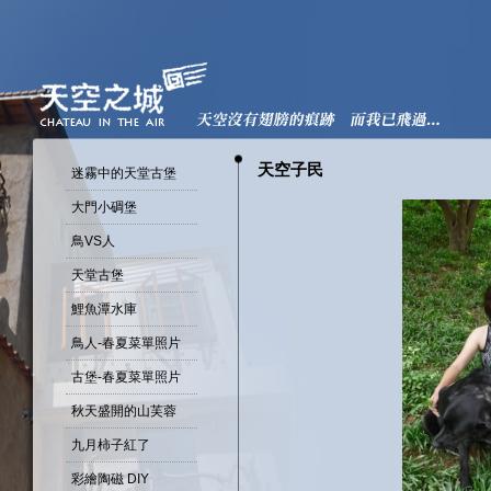
天空子民
迷霧中的天堂古堡
大門小碉堡
鳥VS人
天堂古堡
鯉魚潭水庫
鳥人-春夏菜單照片
古堡-春夏菜單照片
秋天盛開的山芙蓉
九月柿子紅了
彩繪陶磁 DIY