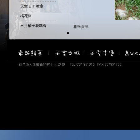
天空 DIY 教室
橘花開
三月柚子花飄香
相簿資訊
相簿名稱：天空子民
四月桐花季
建立時間：December 8, 2008
春暖花開
瀏覽次數：26046 次
柚子...花開了...
重瓣的山芙蓉 -醉芙蓉
天堂古堡-百匯自助餐
天空--野薑花開
古堡--鼠尾草
天空-雨後天晴....
油桐花偷偷先開了2
油桐花偷偷先開了1
盛開的吉野白櫻