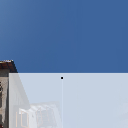
山城裡的白櫻
鐵雕藝術-鳥的天空
鐵雕藝術-遇見
銅雕藝術-花花世界
天空生態
天空花園
天空訪客
天空子民
空間設計