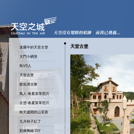
天堂古堡
迷霧中的天堂古堡
大門小碉堡
鳥VS人
天堂古堡
鯉魚潭水庫
鳥人-春夏菜單照片
古堡-春夏菜單照片
秋天盛開的山芙蓉
九月柿子紅了
彩繪陶磁 DIY