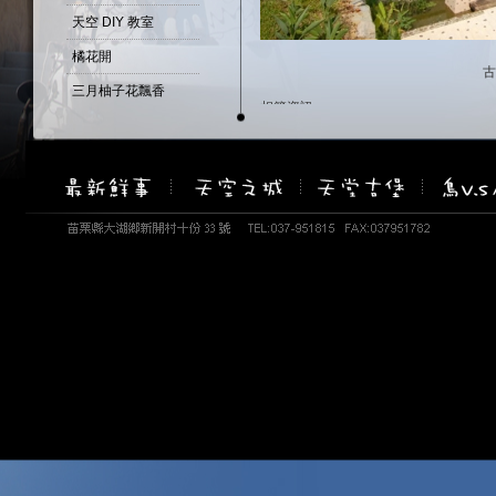
天空 DIY 教室
橘花開
古
三月柚子花飄香
相簿資訊
四月桐花季
相簿名稱：天堂古堡
建立時間：January 21, 2009
春暖花開
瀏覽次數：110976 次
柚子...花開了...
重瓣的山芙蓉 -醉芙蓉
天堂古堡-百匯自助餐
天空--野薑花開
古堡--鼠尾草
天空-雨後天晴....
油桐花偷偷先開了2
油桐花偷偷先開了1
盛開的吉野白櫻