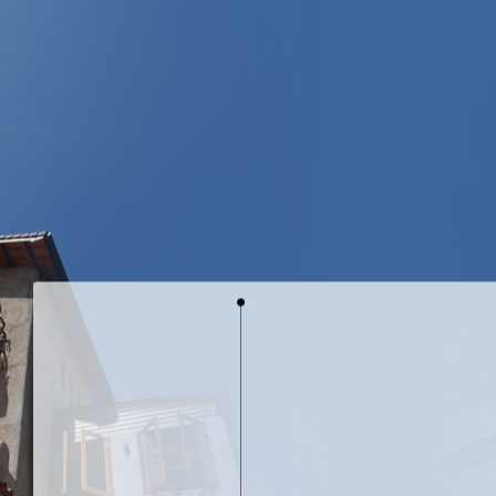
山城裡的白櫻
鐵雕藝術-鳥的天空
鐵雕藝術-遇見
銅雕藝術-花花世界
天空生態
天空花園
天空訪客
天空子民
空間設計